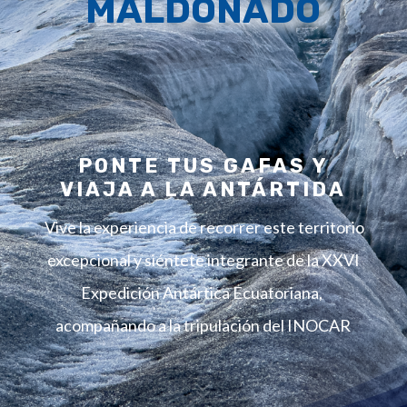
MALDONADO
PONTE TUS GAFAS Y
VIAJA A LA ANTÁRTIDA
Vive la experiencia de recorrer este territorio
excepcional y s
iéntete integrante de la XXVI
Expedición Antártica Ecuatoriana,
acompañando a la tripulación del
INOCAR
7